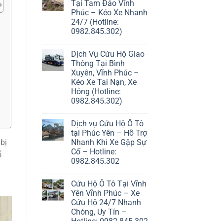
Tại Tam Đảo Vĩnh
Phúc – Kéo Xe Nhanh
24/7 (Hotline:
0982.845.302)
Dịch Vụ Cứu Hộ Giao
Thông Tại Bình
Xuyên, Vĩnh Phúc –
Kéo Xe Tai Nạn, Xe
Hỏng (Hotline:
0982.845.302)
Dịch vụ Cứu Hộ Ô Tô
tại Phúc Yên – Hỗ Trợ
Nhanh Khi Xe Gặp Sự
bị
Cố – Hotline:
ổ
0982.845.302
Cứu Hộ Ô Tô Tại Vĩnh
Yên Vĩnh Phúc – Xe
Cứu Hộ 24/7 Nhanh
Chóng, Uy Tín –