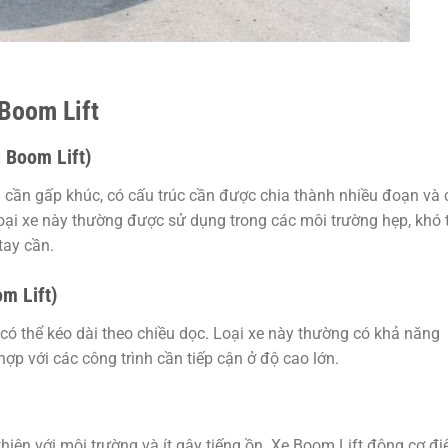
Boom Lift
g Boom Lift)
 cần gấp khúc, có cấu trúc cần được chia thành nhiều đoạn và 
oại xe này thường được sử dụng trong các môi trường hẹp, khó 
tay cần.
m Lift)
có thể kéo dài theo chiều dọc. Loại xe này thường có khả năng
ợp với các công trình cần tiếp cận ở độ cao lớn.
thiện với môi trường và ít gây tiếng ồn. Xe Boom Lift động cơ đi