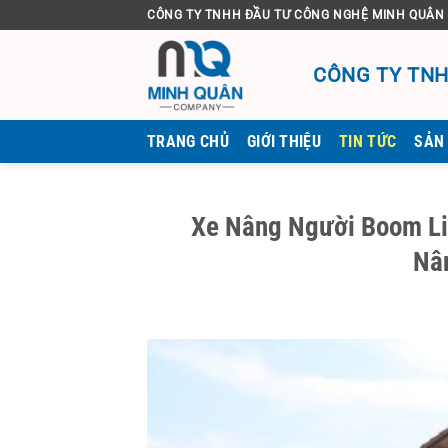
Bỏ
CÔNG TY TNHH ĐẦU TƯ CÔNG NGHỆ MINH QUÂN
qua
nội
CÔNG TY TNH
dung
TRANG CHỦ
GIỚI THIỆU
TIN TỨC
SẢN
Xe Nâng Người Boom Lif
Nâ