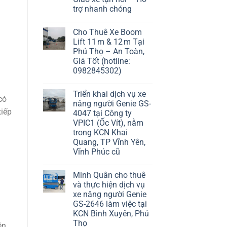
trợ nhanh chóng
Cho Thuê Xe Boom
Lift 11 m & 12 m Tại
Phú Thọ – An Toàn,
Giá Tốt (hotline:
0982845302)
Triển khai dịch vụ xe
có
nâng người Genie GS-
tiếp
4047 tại Công ty
VPIC1 (Ốc Vít), nằm
trong KCN Khai
Quang, TP Vĩnh Yên,
Vĩnh Phúc cũ
Minh Quân cho thuê
và thực hiện dịch vụ
xe nâng người Genie
GS-2646 làm việc tại
KCN Bình Xuyên, Phú
Thọ
ện