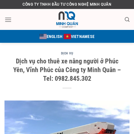
Bỏ
CÔNG TY TNHH ĐẦU TƯ CÔNG NGHỆ MINH QUÂN
qua
nội
dung
ENGLISH
VIETNAMESE
DỊCH VỤ
Dịch vụ cho thuê xe nâng người ở Phúc
Yên, Vĩnh Phúc của Công ty Minh Quân –
Tel: 0982.845.302