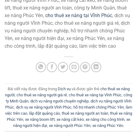
xe nâng người Vĩnh Phúc, xe nâng cắt kéo, xe nâng boom
lift, thuê xe nâng người an toàn, công ty Minh Quân, thuê
xe nâng Phúc Yên,
cho thuê xe nâng tại Vĩnh Phúc
, dịch vụ
nâng người Vĩnh Phúc, cho thuê xe nâng người giá rẻ, dịch
vụ nâng người chuyên nghiệp, hỗ trợ nhanh chóng Phúc
Yên, xe nâng người hiện đại, xe nâng Phúc Yên, xe nâng
cho công trình, lắp đặt quảng cáo, làm việc trên cao
Bài viết này được đăng trong
Dịch vụ
và được gắn thẻ
cho thuê xe nâng
người
,
cho thuê xe nâng người giá rẻ
,
cho thuê xe nâng tại Vĩnh Phúc
,
công
ty Minh Quân
,
dịch vụ nâng người chuyên nghiệp
,
dịch vụ nâng người Vĩnh
Phúc
,
dịch vụ xe nâng người Vĩnh Phúc
,
hỗ trợ nhanh chóng Phúc Yên
,
làm
việc trên cao
,
lắp đặt quảng cáo
,
thuê xe nâng người an toàn
,
thuê xe nâng
Phúc Yên
,
xe nâng boom lift
,
xe nâng cắt kéo
,
xe nâng cho công trình
,
xe
nâng người hiện đại
,
xe nâng người Phúc Yên
,
xe nâng Phúc Yên
.