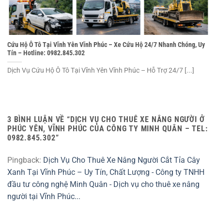
Cứu Hộ Ô Tô Tại Vĩnh Yên Vĩnh Phúc – Xe Cứu Hộ 24/7 Nhanh Chóng, Uy
Tín – Hotline: 0982.845.302
Dịch Vụ Cứu Hộ Ô Tô Tại Vĩnh Yên Vĩnh Phúc – Hỗ Trợ 24/7 [...]
3 BÌNH LUẬN VỀ “
DỊCH VỤ CHO THUÊ XE NÂNG NGƯỜI Ở
PHÚC YÊN, VĨNH PHÚC CỦA CÔNG TY MINH QUÂN – TEL:
0982.845.302
”
Pingback:
Dịch Vụ Cho Thuê Xe Nâng Người Cắt Tỉa Cây
Xanh Tại Vĩnh Phúc – Uy Tín, Chất Lượng - Công ty TNHH
đầu tư công nghệ Minh Quân - Dịch vụ cho thuê xe nâng
người tại Vĩnh Phúc...