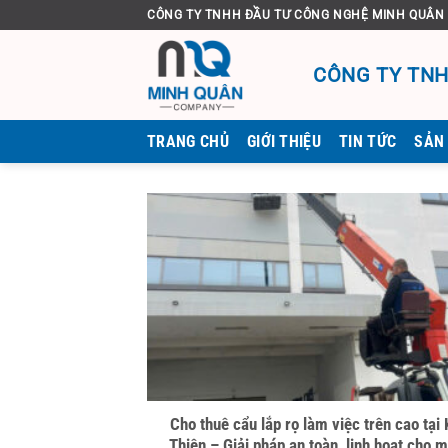
Bỏ
CÔNG TY TNHH ĐẦU TƯ CÔNG NGHỆ MINH QUÂN
qua
nội
CÔNG TY TNH
dung
TRANG CHỦ
GIỚI THIỆU
TIN TỨC
SẢN
Cho thuê cẩu lắp rọ làm việc trên cao tại
Thiện – Giải pháp an toàn, linh hoạt cho 