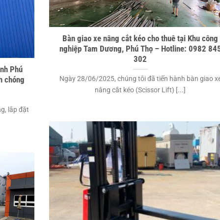
Bàn giao xe nâng cắt kéo cho thuê tại Khu công
nghiệp Tam Dương, Phú Thọ – Hotline: 0982 84
302
ỉnh Phú
Ngày 28/06/2025, chúng tôi đã tiến hành bàn giao x
nh chóng
nâng cắt kéo (Scissor Lift) [...]
g, lắp đặt