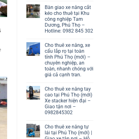
Bàn giao xe nâng cắt
kéo cho thuê tại Khu
công nghiệp Tam
Dương, Phú Thọ –
Hotline: 0982 845 302
5
Cho thuê xe nâng, xe
e
cẩu lắp rọ tại toàn
tỉnh Phú Thọ (mới) –
chuyên nghiệp, an
toàn, nhanh chóng với
giá cả cạnh tran.
Cho thuê xe nâng tay
cao tại Phú Thọ (mới)
Xe stacker hiện đại –
Giao tận nơi –
0982845302
Cho thuê xe nâng tự
lái tại Phú Thọ (mới) |
Giao xe tận nơi – Hỗ