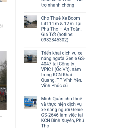
trợ nhanh chóng
Cho Thuê Xe Boom
Lift 11 m & 12 m Tại
ải
Phú Thọ – An Toàn,
Giá Tốt (hotline:
0982845302)
Triển khai dịch vụ xe
nâng người Genie GS-
4047 tại Công ty
VPIC1 (Ốc Vít), nằm
trong KCN Khai
Quang, TP Vĩnh Yên,
Vĩnh Phúc cũ
Minh Quân cho thuê
và thực hiện dịch vụ
xe nâng người Genie
GS-2646 làm việc tại
 –
KCN Bình Xuyên, Phú
Thọ