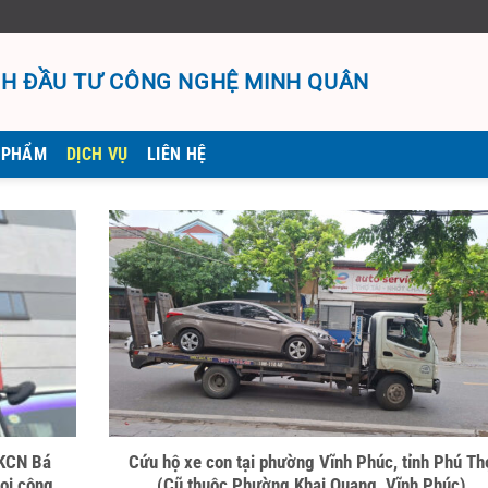
H ĐẦU TƯ CÔNG NGHỆ MINH QUÂN
 PHẨM
DỊCH VỤ
LIÊN HỆ
 KCN Bá
Cứu hộ xe con tại phường Vĩnh Phúc, tỉnh Phú Th
mọi công
(Cũ thuộc Phường Khai Quang, Vĩnh Phúc)