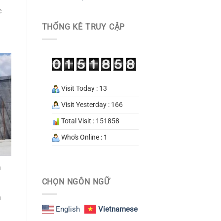
c
THỐNG KÊ TRUY CẬP
Visit Today : 13
Visit Yesterday : 166
Total Visit : 151858
Who's Online : 1
n
CHỌN NGÔN NGỮ
n
English
Vietnamese