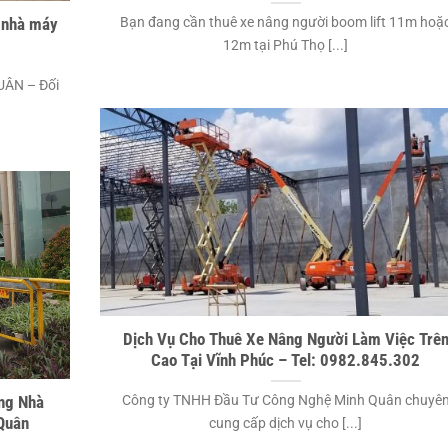
Bạn đang cần thuê xe nâng người boom lift 11m hoặ
g nhà máy
12m tại Phú Thọ [...]
ÂN – Đối
Dịch Vụ Cho Thuê Xe Nâng Người Làm Việc Trê
Cao Tại Vĩnh Phúc – Tel: 0982.845.302
Công ty TNHH Đầu Tư Công Nghệ Minh Quân chuyê
ng Nhà
Quân
cung cấp dịch vụ cho [...]