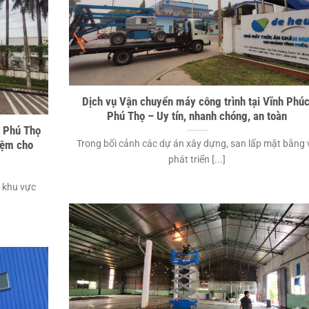
Dịch vụ Vận chuyển máy công trình tại Vĩnh Phúc
Phú Thọ – Uy tín, nhanh chóng, an toàn
i Phú Thọ
Trong bối cảnh các dự án xây dựng, san lấp mặt bằng 
iệm cho
phát triển [...]
 khu vực