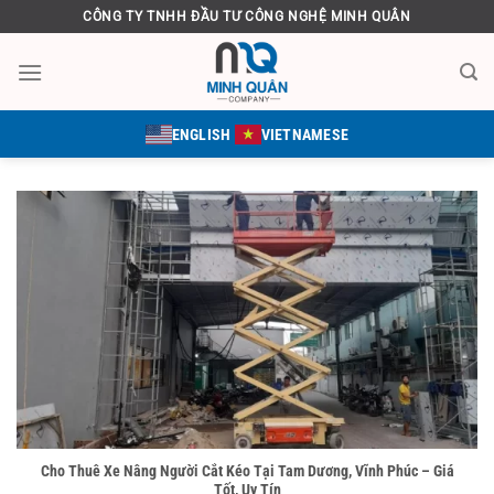
Bỏ
CÔNG TY TNHH ĐẦU TƯ CÔNG NGHỆ MINH QUÂN
qua
nội
dung
ENGLISH
VIETNAMESE
Cho Thuê Xe Nâng Người Cắt Kéo Tại Tam Dương, Vĩnh Phúc – Giá
Tốt, Uy Tín