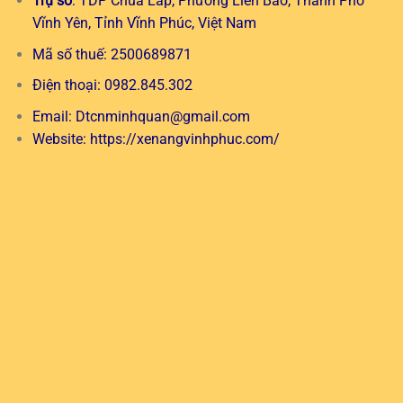
Trụ sở
: TDP Chùa Láp, Phường Liên Bảo, Thành Phố
Vĩnh Yên, Tỉnh Vĩnh Phúc, Việt Nam
Mã số thuế: 2500689871
Điện thoại: 0982.845.302
Email:
Dtcnminhquan@gmail.com
Website:
https://xenangvinhphuc.com/