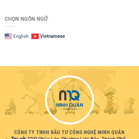
CHỌN NGÔN NGỮ
English
Vietnamese
CÔNG TY TNHH ĐẦU TƯ CÔNG NGHỆ MINH QUÂN