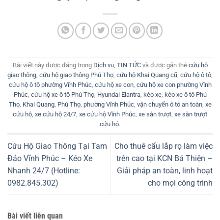
Bài viết này được đăng trong
Dịch vụ
,
TIN TỨC
và được gắn thẻ
cứu hộ
giao thông
,
cứu hộ giao thông Phú Thọ
,
cứu hộ Khai Quang cũ
,
cứu hộ ô tô
,
cứu hộ ô tô phường Vĩnh Phúc
,
cứu hộ xe con
,
cứu hộ xe con phường Vĩnh
Phúc
,
cứu hộ xe ô tô Phú Thọ
,
Hyundai Elantra
,
kéo xe
,
kéo xe ô tô Phú
Thọ
,
Khai Quang
,
Phú Thọ
,
phường Vĩnh Phúc
,
vận chuyển ô tô an toàn
,
xe
cứu hộ
,
xe cứu hộ 24/7
,
xe cứu hộ Vĩnh Phúc
,
xe sàn trượt
,
xe sàn trượt
cứu hộ
.
Cứu Hộ Giao Thông Tại Tam
Cho thuê cẩu lắp rọ làm việc
Đảo Vĩnh Phúc – Kéo Xe
trên cao tại KCN Bá Thiện –
Nhanh 24/7 (Hotline:
Giải pháp an toàn, linh hoạt
0982.845.302)
cho mọi công trình
Bài viết liên quan