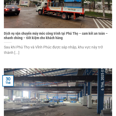
Dịch vụ vận chuyển máy móc công trình tại Phú Thọ – cam kết an toàn –
nhanh chóng – tiết kiệm cho khách hàng
Sau khi Phú Thọ và Vĩnh Phúc được sáp nhập, khu vực này trở
thành [...]
30
Th8