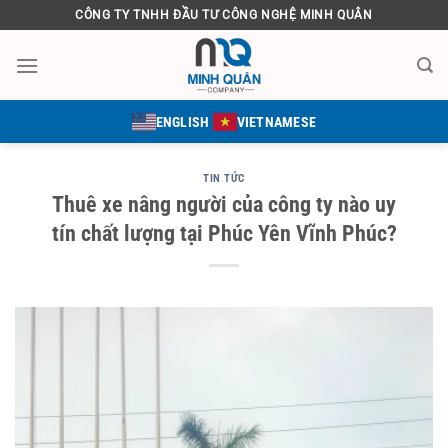
Bỏ
CÔNG TY TNHH ĐẦU TƯ CÔNG NGHỆ MINH QUÂN
qua
nội
dung
ENGLISH
VIETNAMESE
TIN TỨC
Thuê xe nâng người của công ty nào uy
tín chất lượng tại Phúc Yên Vĩnh Phúc?