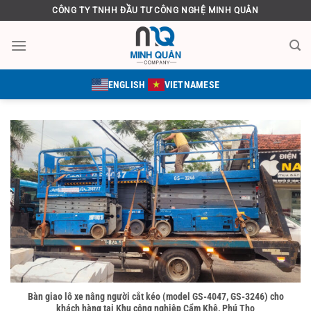
Bỏ
CÔNG TY TNHH ĐẦU TƯ CÔNG NGHỆ MINH QUÂN
qua
nội
dung
ENGLISH
VIETNAMESE
Bàn giao lô xe nâng người cắt kéo (model GS-4047, GS-3246) cho
khách hàng tại Khu công nghiệp Cẩm Khê, Phú Thọ