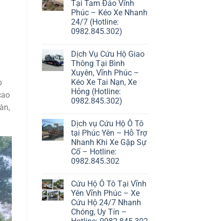
Tại Tam Đảo Vĩnh
Phúc – Kéo Xe Nhanh
24/7 (Hotline:
0982.845.302)
Dịch Vụ Cứu Hộ Giao
Thông Tại Bình
Xuyên, Vĩnh Phúc –
Kéo Xe Tai Nạn, Xe
p
Hỏng (Hotline:
cao
0982.845.302)
àn,
Dịch vụ Cứu Hộ Ô Tô
tại Phúc Yên – Hỗ Trợ
Nhanh Khi Xe Gặp Sự
Cố – Hotline:
0982.845.302
Cứu Hộ Ô Tô Tại Vĩnh
Yên Vĩnh Phúc – Xe
Cứu Hộ 24/7 Nhanh
Chóng, Uy Tín –