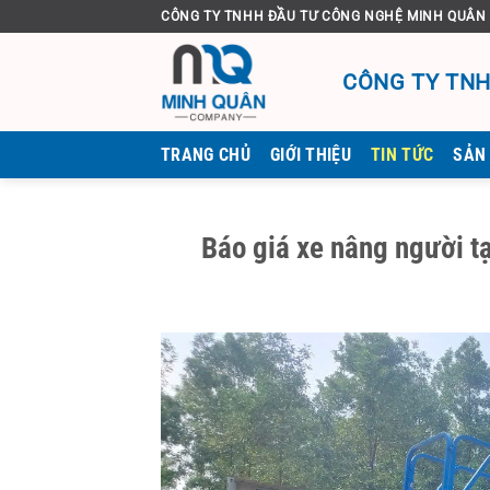
Bỏ
CÔNG TY TNHH ĐẦU TƯ CÔNG NGHỆ MINH QUÂN
qua
nội
CÔNG TY TNH
dung
TRANG CHỦ
GIỚI THIỆU
TIN TỨC
SẢN
Báo giá xe nâng người t