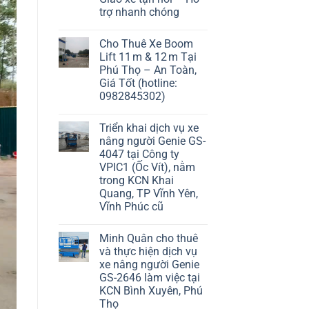
trợ nhanh chóng
Cho Thuê Xe Boom
Lift 11 m & 12 m Tại
Phú Thọ – An Toàn,
Giá Tốt (hotline:
0982845302)
Triển khai dịch vụ xe
nâng người Genie GS-
4047 tại Công ty
VPIC1 (Ốc Vít), nằm
trong KCN Khai
Quang, TP Vĩnh Yên,
Vĩnh Phúc cũ
Minh Quân cho thuê
và thực hiện dịch vụ
xe nâng người Genie
GS-2646 làm việc tại
KCN Bình Xuyên, Phú
Thọ