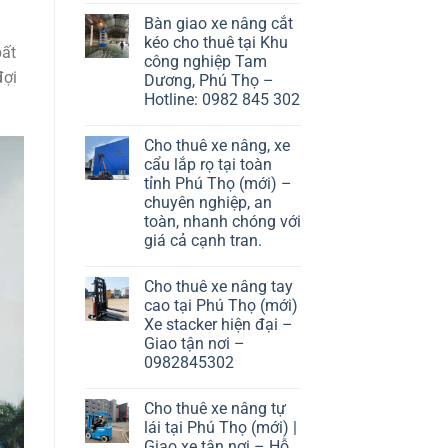
Bàn giao xe nâng cắt
kéo cho thuê tại Khu
bất
công nghiệp Tam
đợi
Dương, Phú Thọ –
Hotline: 0982 845 302
Cho thuê xe nâng, xe
cẩu lắp rọ tại toàn
tỉnh Phú Thọ (mới) –
chuyên nghiệp, an
toàn, nhanh chóng với
giá cả cạnh tran.
Cho thuê xe nâng tay
cao tại Phú Thọ (mới)
Xe stacker hiện đại –
Giao tận nơi –
0982845302
Cho thuê xe nâng tự
lái tại Phú Thọ (mới) |
Giao xe tận nơi – Hỗ