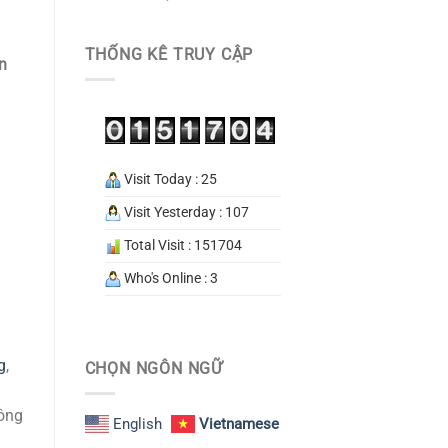
THỐNG KÊ TRUY CẬP
n
Visit Today : 25
Visit Yesterday : 107
Total Visit : 151704
Who's Online : 3
g
,
CHỌN NGÔN NGỮ
công
English
Vietnamese