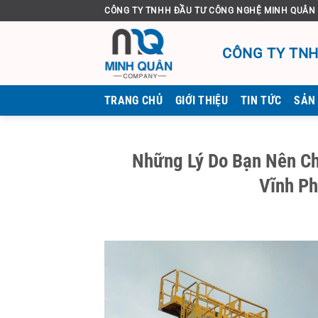
Bỏ
CÔNG TY TNHH ĐẦU TƯ CÔNG NGHỆ MINH QUÂN
qua
nội
CÔNG TY TNH
dung
TRANG CHỦ
GIỚI THIỆU
TIN TỨC
SẢN
Những Lý Do Bạn Nên Ch
Vĩnh Ph