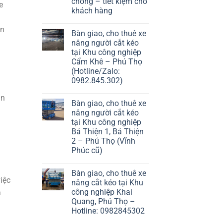
chóng – tiết kiệm cho
e
khách hàng
:
ạn
Bàn giao, cho thuê xe
nâng người cắt kéo
tại Khu công nghiệp
Cẩm Khê – Phú Thọ
(Hotline/Zalo:
0982.845.302)
ản
Bàn giao, cho thuê xe
nâng người cắt kéo
tại Khu công nghiệp
Bá Thiện 1, Bá Thiện
2 – Phú Thọ (Vĩnh
Phúc cũ)
Bàn giao, cho thuê xe
iệc
nâng cắt kéo tại Khu
công nghiệp Khai
a
Quang, Phú Thọ –
Hotline: 0982845302