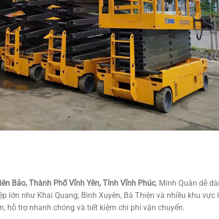
ên Bảo, Thành Phố Vĩnh Yên, Tỉnh Vĩnh Phúc
, Minh Quân dễ d
ệp lớn như Khai Quang, Bình Xuyên, Bá Thiện và nhiều khu vực 
n, hỗ trợ nhanh chóng và tiết kiệm chi phí vận chuyển.