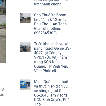
trợ nhanh chóng
Cho Thuê Xe Boom
Lift 11 m & 12 m Tại
Phú Thọ – An Toàn,
Giá Tốt (hotline:
0982845302)
Triển khai dịch vụ xe
nâng người Genie GS-
4047 tại Công ty
VPIC1 (Ốc Vít), nằm
trong KCN Khai
Quang, TP Vĩnh Yên,
Vĩnh Phúc cũ
Minh Quân cho thuê
và thực hiện dịch vụ
àng
xe nâng người Genie
lân
GS-2646 làm việc tại
KCN Bình Xuyên, Phú
Thọ