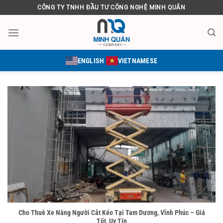
Bỏ
CÔNG TY TNHH ĐẦU TƯ CÔNG NGHỆ MINH QUÂN
qua
nội
dung
ENGLISH
VIETNAMESE
Cho Thuê Xe Nâng Người Cắt Kéo Tại Tam Dương, Vĩnh Phúc – Giá
Tốt, Uy Tín