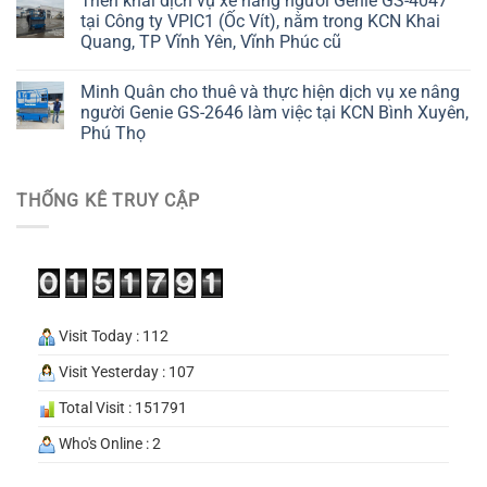
Triển khai dịch vụ xe nâng người Genie GS-4047
tại Công ty VPIC1 (Ốc Vít), nằm trong KCN Khai
Quang, TP Vĩnh Yên, Vĩnh Phúc cũ
Minh Quân cho thuê và thực hiện dịch vụ xe nâng
người Genie GS-2646 làm việc tại KCN Bình Xuyên,
Phú Thọ
THỐNG KÊ TRUY CẬP
Visit Today : 112
Visit Yesterday : 107
Total Visit : 151791
Who's Online : 2