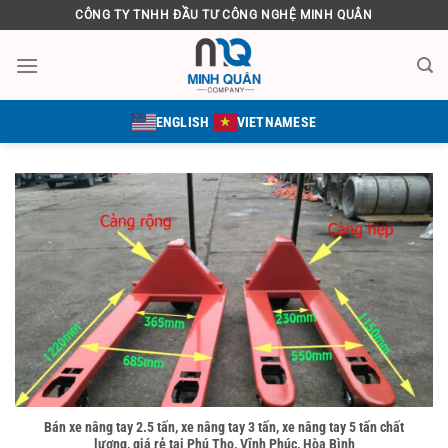
Bỏ
CÔNG TY TNHH ĐẦU TƯ CÔNG NGHỆ MINH QUÂN
qua
nội
dung
ENGLISH
VIETNAMESE
Bán xe nâng tay 2.5 tấn, xe nâng tay 3 tấn, xe nâng tay 5 tấn chất
lượng, giá rẻ tại Phú Thọ, Vĩnh Phúc, Hòa Bình