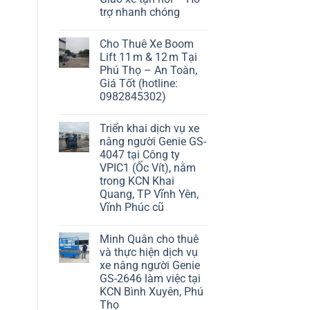
trợ nhanh chóng
Cho Thuê Xe Boom
Lift 11 m & 12 m Tại
Phú Thọ – An Toàn,
Giá Tốt (hotline:
0982845302)
Triển khai dịch vụ xe
nâng người Genie GS-
4047 tại Công ty
VPIC1 (Ốc Vít), nằm
trong KCN Khai
Quang, TP Vĩnh Yên,
Vĩnh Phúc cũ
Minh Quân cho thuê
và thực hiện dịch vụ
xe nâng người Genie
GS-2646 làm việc tại
KCN Bình Xuyên, Phú
Thọ