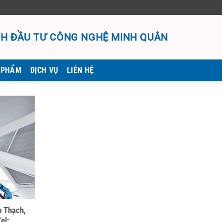
H ĐẦU TƯ CÔNG NGHỆ MINH QUÂN
 PHẨM
DỊCH VỤ
LIÊN HỆ
p Thạch,
el: