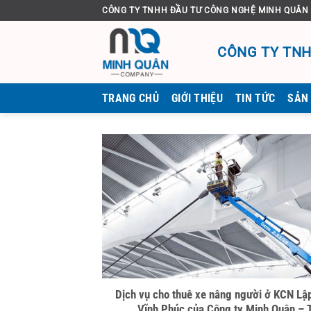
Bỏ
CÔNG TY TNHH ĐẦU TƯ CÔNG NGHỆ MINH QUÂN
qua
nội
CÔNG TY TNH
dung
TRANG CHỦ
GIỚI THIỆU
TIN TỨC
SẢN
Dịch vụ cho thuê xe nâng người ở KCN Lậ
Vĩnh Phúc của Công ty Minh Quân – T