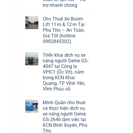
trợ nhanh chóng
Cho Thuê Xe Boom
Lift 11 m & 12 m Tại
Phú Thọ – An Toàn,
Giá Tốt (hotline:
0982845302)
Triển khai dịch vụ xe
nâng người Genie GS-
4047 tại Công ty
VPIC1 (Ốc Vít), nằm
trong KCN Khai
Quang, TP Vĩnh Yên,
Vĩnh Phúc cũ
Minh Quân cho thuê
và thực hiện dịch vụ
xe nâng người Genie
GS-2646 làm việc tại
KCN Bình Xuyên, Phú
Thọ