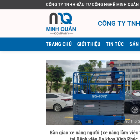
Bỏ
CÔNG TY TNHH ĐẦU TƯ CÔNG NGHỆ MINH QUÂN
qua
nội
CÔNG TY TNH
dung
TRANG CHỦ
GIỚI THIỆU
TIN TỨC
SẢN
Bàn giao xe nâng người (xe nâng làm việc 
tại Bệnh viện Đa khoa Vĩnh Phúc