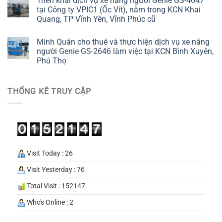
Triển khai dịch vụ xe nâng người Genie GS-4047
tại Công ty VPIC1 (Ốc Vít), nằm trong KCN Khai
Quang, TP Vĩnh Yên, Vĩnh Phúc cũ
Minh Quân cho thuê và thực hiện dịch vụ xe nâng
người Genie GS-2646 làm việc tại KCN Bình Xuyên,
Phú Thọ
THỐNG KÊ TRUY CẬP
Visit Today : 26
Visit Yesterday : 76
Total Visit : 152147
Who's Online : 2