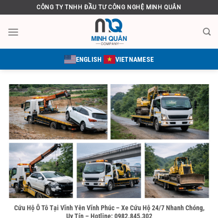
Bỏ
CÔNG TY TNHH ĐẦU TƯ CÔNG NGHỆ MINH QUÂN
qua
nội
dung
ENGLISH
VIETNAMESE
Cứu Hộ Ô Tô Tại Vĩnh Yên Vĩnh Phúc – Xe Cứu Hộ 24/7 Nhanh Chóng,
Uy Tín – Hotline: 0982.845.302