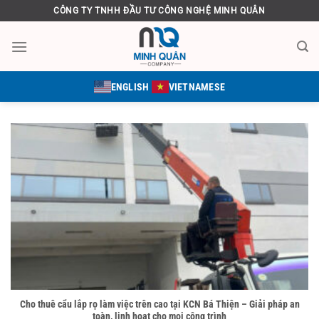
Bỏ
CÔNG TY TNHH ĐẦU TƯ CÔNG NGHỆ MINH QUÂN
qua
nội
dung
ENGLISH
VIETNAMESE
Cho thuê cẩu lắp rọ làm việc trên cao tại KCN Bá Thiện – Giải pháp an
toàn, linh hoạt cho mọi công trình