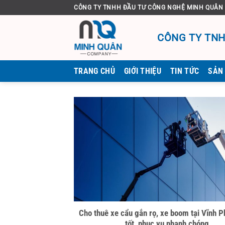
Bỏ
CÔNG TY TNHH ĐẦU TƯ CÔNG NGHỆ MINH QUÂN
qua
nội
CÔNG TY TNH
dung
TRANG CHỦ
GIỚI THIỆU
TIN TỨC
SẢN
Cho thuê xe cẩu gắn rọ, xe boom tại Vĩnh P
tốt, phục vụ nhanh chóng