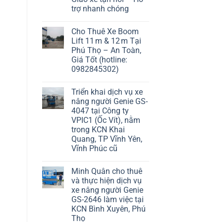
trợ nhanh chóng
Cho Thuê Xe Boom
Lift 11 m & 12 m Tại
Phú Thọ – An Toàn,
Giá Tốt (hotline:
0982845302)
Triển khai dịch vụ xe
nâng người Genie GS-
4047 tại Công ty
VPIC1 (Ốc Vít), nằm
trong KCN Khai
Quang, TP Vĩnh Yên,
Vĩnh Phúc cũ
Minh Quân cho thuê
và thực hiện dịch vụ
xe nâng người Genie
GS-2646 làm việc tại
KCN Bình Xuyên, Phú
Thọ