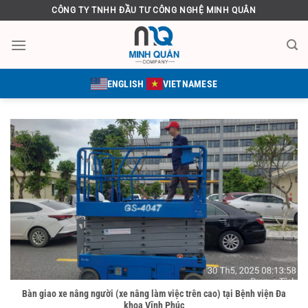
Bỏ
CÔNG TY TNHH ĐẦU TƯ CÔNG NGHỆ MINH QUÂN
qua
nội
dung
ENGLISH
VIETNAMESE
Bàn giao xe nâng người (xe nâng làm việc trên cao) tại Bệnh viện Đa
khoa Vĩnh Phúc