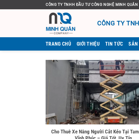
Bỏ
CÔNG TY TNHH ĐẦU TƯ CÔNG NGHỆ MINH QUÂN
qua
nội
CÔNG TY TNH
dung
TRANG CHỦ
GIỚI THIỆU
TIN TỨC
SẢN
Cho Thuê Xe Nâng Người Cắt Kéo Tại Ta
Vĩnh Phúc – Giá Tốt, Uy Tín