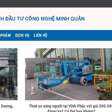
H ĐẦU TƯ CÔNG NGHỆ MINH QUÂN
 PHẨM
DỊCH VỤ
LIÊN HỆ
m Dương,
Thuê xe nâng người tại Vĩnh Phúc với giá 300.0
đồng/xe? Có thể hay không?