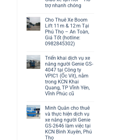
trợ nhanh chóng
Cho Thuê Xe Boom
Lift 11 m & 12 m Tại
Phú Thọ – An Toàn,
Giá Tốt (hotline:
0982845302)
Triển khai dịch vụ xe
nâng người Genie GS-
4047 tại Công ty
VPIC1 (Ốc Vít), nằm
trong KCN Khai
Quang, TP Vĩnh Yên,
Vĩnh Phúc cũ
Minh Quân cho thuê
và thực hiện dịch vụ
xe nâng người Genie
GS-2646 làm việc tại
KCN Bình Xuyên, Phú
Thọ