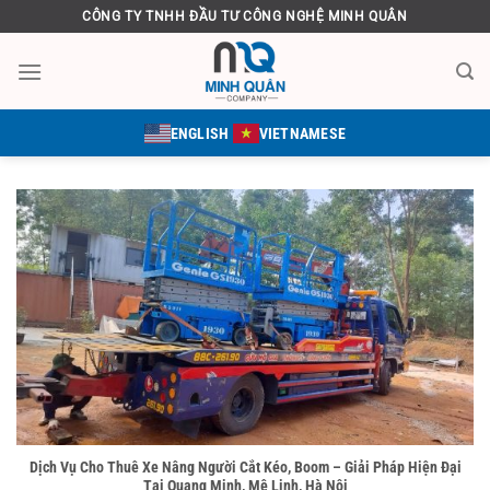
Bỏ
CÔNG TY TNHH ĐẦU TƯ CÔNG NGHỆ MINH QUÂN
qua
nội
dung
ENGLISH
VIETNAMESE
Dịch Vụ Cho Thuê Xe Nâng Người Cắt Kéo, Boom – Giải Pháp Hiện Đại
Tại Quang Minh, Mê Linh, Hà Nội