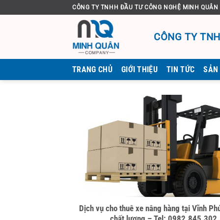
Bỏ
CÔNG TY TNHH ĐẦU TƯ CÔNG NGHỆ MINH QUÂN
qua
nội
CÔNG TY TNH
dung
TRANG CHỦ
GIỚI THIỆU
TIN TỨC
SẢN
Dịch vụ cho thuê xe nâng hàng tại Vĩnh Phú
chất lượng – Tel: 0982.845.302