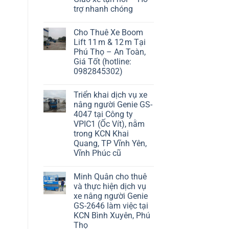
trợ nhanh chóng
Cho Thuê Xe Boom
Lift 11 m & 12 m Tại
Phú Thọ – An Toàn,
Giá Tốt (hotline:
0982845302)
Triển khai dịch vụ xe
nâng người Genie GS-
4047 tại Công ty
VPIC1 (Ốc Vít), nằm
trong KCN Khai
Quang, TP Vĩnh Yên,
Vĩnh Phúc cũ
Minh Quân cho thuê
và thực hiện dịch vụ
xe nâng người Genie
GS-2646 làm việc tại
KCN Bình Xuyên, Phú
Thọ