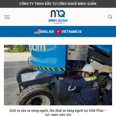
Bỏ
CÔNG TY TNHH ĐẦU TƯ CÔNG NGHỆ MINH QUÂN
qua
nội
dung
ENGLISH
VIETNAMESE
Dịch vụ sửa xe nâng người, cho thuê xe nâng người tại Vĩnh Phúc –
Tel: 0982.845.302