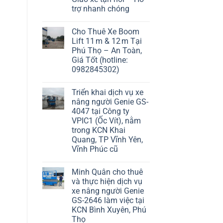
trợ nhanh chóng
Cho Thuê Xe Boom
Lift 11 m & 12 m Tại
Phú Thọ – An Toàn,
Giá Tốt (hotline:
0982845302)
Triển khai dịch vụ xe
nâng người Genie GS-
4047 tại Công ty
VPIC1 (Ốc Vít), nằm
trong KCN Khai
Quang, TP Vĩnh Yên,
Vĩnh Phúc cũ
Minh Quân cho thuê
và thực hiện dịch vụ
xe nâng người Genie
GS-2646 làm việc tại
KCN Bình Xuyên, Phú
Thọ