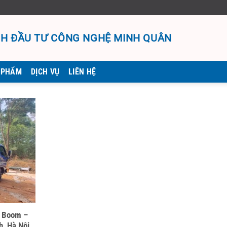
H ĐẦU TƯ CÔNG NGHỆ MINH QUÂN
 PHẨM
DỊCH VỤ
LIÊN HỆ
, Boom –
h, Hà Nội