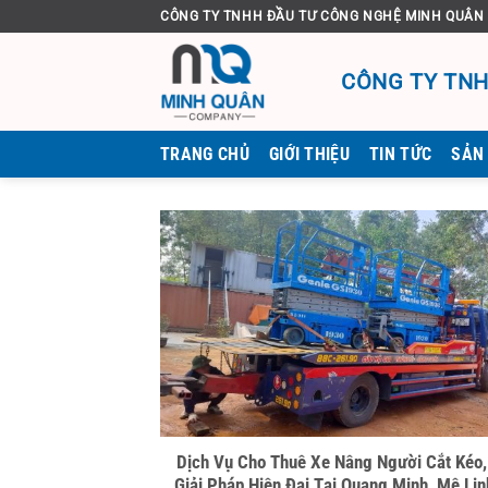
Bỏ
CÔNG TY TNHH ĐẦU TƯ CÔNG NGHỆ MINH QUÂN
qua
nội
CÔNG TY TNH
dung
TRANG CHỦ
GIỚI THIỆU
TIN TỨC
SẢN
Dịch Vụ Cho Thuê Xe Nâng Người Cắt Kéo
Giải Pháp Hiện Đại Tại Quang Minh, Mê Lin