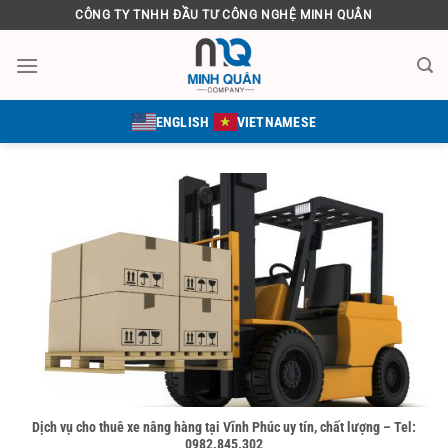
Bỏ
CÔNG TY TNHH ĐẦU TƯ CÔNG NGHỆ MINH QUÂN
qua
nội
dung
ENGLISH
VIETNAMESE
Dịch vụ cho thuê xe nâng hàng tại Vĩnh Phúc uy tín, chất lượng – Tel:
0982.845.302