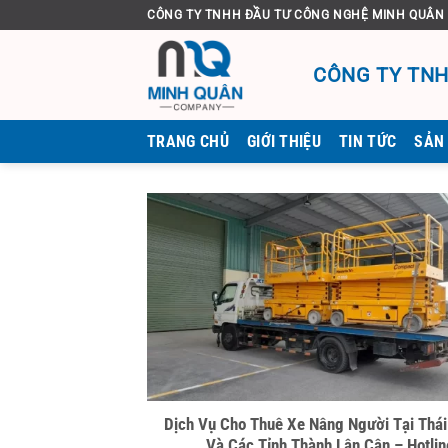
Bỏ
CÔNG TY TNHH ĐẦU TƯ CÔNG NGHỆ MINH QUÂN
qua
nội
CÔNG TY TNH
dung
TRANG CHỦ
GIỚI THIỆU
TIN TỨC
SẢN
Dịch Vụ Cho Thuê Xe Nâng Người Tại Thá
Và Các Tỉnh Thành Lân Cận – Hotlin