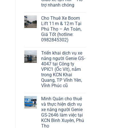
trợ nhanh chóng
Cho Thuê Xe Boom
Lift 11 m & 12 m Tại
Phú Thọ – An Toàn,
Giá Tốt (hotline:
0982845302)
Triển khai dịch vụ xe
nâng người Genie GS-
4047 tại Công ty
VPIC1 (Ốc Vít), nằm
trong KCN Khai
Quang, TP Vĩnh Yên,
Vĩnh Phúc cũ
Minh Quân cho thuê
và thực hiện dịch vụ
xe nâng người Genie
GS-2646 làm việc tại
KCN Bình Xuyên, Phú
Thọ