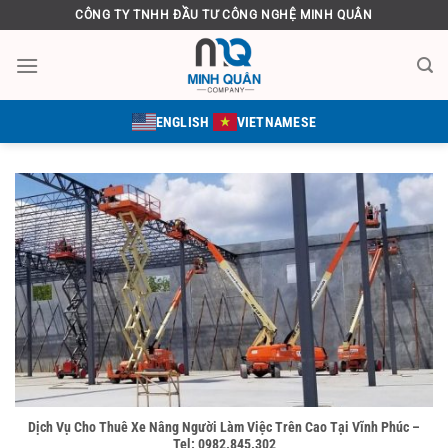
Bỏ
CÔNG TY TNHH ĐẦU TƯ CÔNG NGHỆ MINH QUÂN
qua
nội
dung
ENGLISH
VIETNAMESE
Dịch Vụ Cho Thuê Xe Nâng Người Làm Việc Trên Cao Tại Vĩnh Phúc –
Tel: 0982.845.302