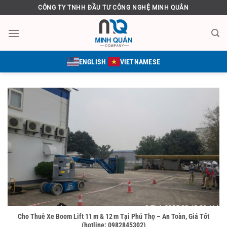
Bỏ
CÔNG TY TNHH ĐẦU TƯ CÔNG NGHỆ MINH QUÂN
qua
nội
dung
ENGLISH
VIETNAMESE
Cho Thuê Xe Boom Lift 11 m & 12 m Tại Phú Thọ – An Toàn, Giá Tốt
(hotline: 0982845302)