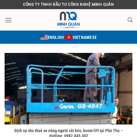
Bỏ
CÔNG TY TNHH ĐẦU TƯ CÔNG NGHỆ MINH QUÂN
qua
nội
dung
ENGLISH
VIETNAMESE
Dịch vụ cho thuê xe nâng người cắt kéo, boom lift tại Phú Thọ –
Hotline: 0982.845.302