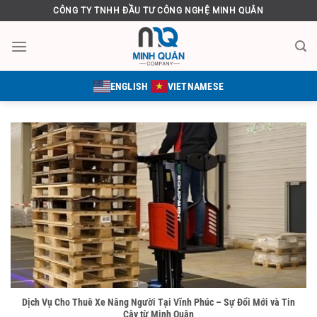
Bỏ
CÔNG TY TNHH ĐẦU TƯ CÔNG NGHỆ MINH QUÂN
qua
nội
dung
ENGLISH
VIETNAMESE
Dịch Vụ Cho Thuê Xe Nâng Người Tại Vĩnh Phúc – Sự Đổi Mới và Tin
Cậy từ Minh Quân