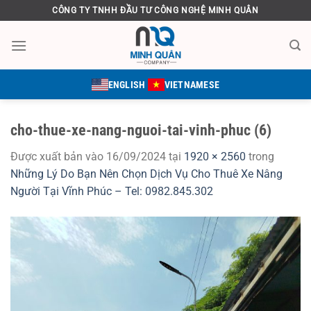
Bỏ
CÔNG TY TNHH ĐẦU TƯ CÔNG NGHỆ MINH QUÂN
qua
nội
dung
ENGLISH
VIETNAMESE
cho-thue-xe-nang-nguoi-tai-vinh-phuc (6)
Được xuất bản vào
16/09/2024
tại
1920 × 2560
trong
Những Lý Do Bạn Nên Chọn Dịch Vụ Cho Thuê Xe Nâng
Người Tại Vĩnh Phúc – Tel: 0982.845.302