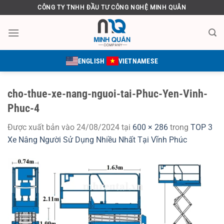
Bỏ
CÔNG TY TNHH ĐẦU TƯ CÔNG NGHỆ MINH QUÂN
qua
nội
dung
ENGLISH
VIETNAMESE
cho-thue-xe-nang-nguoi-tai-Phuc-Yen-Vinh-
Phuc-4
Được xuất bản vào
24/08/2024
tại
600 × 286
trong
TOP 3
Xe Nâng Người Sử Dụng Nhiều Nhất Tại Vĩnh Phúc