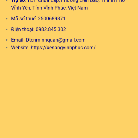
Trụ sở
: TDP Chùa Láp, Phường Liên Bảo, Thành Phố
Vĩnh Yên, Tỉnh Vĩnh Phúc, Việt Nam
Mã số thuế: 2500689871
Điện thoại: 0982.845.302
Email:
Dtcnminhquan@gmail.com
Website:
https://xenangvinhphuc.com/