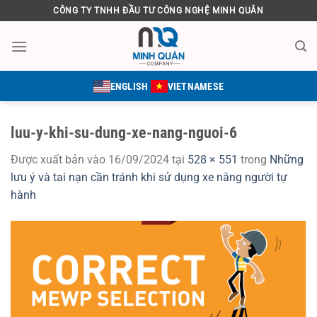
Bỏ
CÔNG TY TNHH ĐẦU TƯ CÔNG NGHỆ MINH QUÂN
qua
nội
dung
ENGLISH
VIETNAMESE
luu-y-khi-su-dung-xe-nang-nguoi-6
Được xuất bản vào
16/09/2024
tại
528 × 551
trong
Những
lưu ý và tai nạn cần tránh khi sử dụng xe nâng người tự
hành