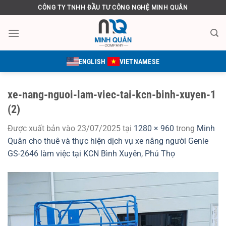
Bỏ
CÔNG TY TNHH ĐẦU TƯ CÔNG NGHỆ MINH QUÂN
qua
nội
dung
ENGLISH
VIETNAMESE
xe-nang-nguoi-lam-viec-tai-kcn-binh-xuyen-1
(2)
Được xuất bản vào
23/07/2025
tại
1280 × 960
trong
Minh
Quân cho thuê và thực hiện dịch vụ xe nâng người Genie
GS-2646 làm việc tại KCN Bình Xuyên, Phú Thọ