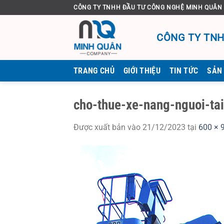
Bỏ
CÔNG TY TNHH ĐẦU TƯ CÔNG NGHỆ MINH QUÂN
qua
nội
CÔNG TY TNH
dung
TRANG CHỦ
GIỚI THIỆU
TIN TỨC
SẢN
cho-thue-xe-nang-nguoi-ta
Được xuất bản vào
21/12/2023
tại
600 × 