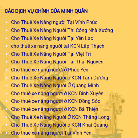
CÁC DỊCH VỤ CHÍNH CỦA MINH QUÂN
Cho Thuê Xe Nâng người Tại Vĩnh Phúc
Cho Thuê Xe Nâng Người Thi Công Nhà Xưởng
Cho Thuê Xe Nâng Người Tại Yên Lạc
cho thuê xe nâng người tại KCN Lập Thạch
Cho Thuê Xe Nâng Người Tại Việt Trì
Cho Thuê Xe Nâng Người Tại Thái Nguyên
Cho thuê xe nâng người ở Phúc Yên
Cho Thuê Xe Nâng Người ở KCN Tam Dương
Cho Thuê Xe Nâng Người Ở Quang Minh
Cho thuê xe nâng người ở KCN Bình Xuyên
Cho thuê xe nâng người ở KCN Đồng Sóc
Cho thuê xe nâng người ở KCN Bá Thiện
Cho Thuê Xe Nâng Người Ở KCN Thăng Long
Cho Thuê Xe Nâng Người ở KCN Khai Quang
Cho thuê xe nâng người Tại Vĩnh Yên