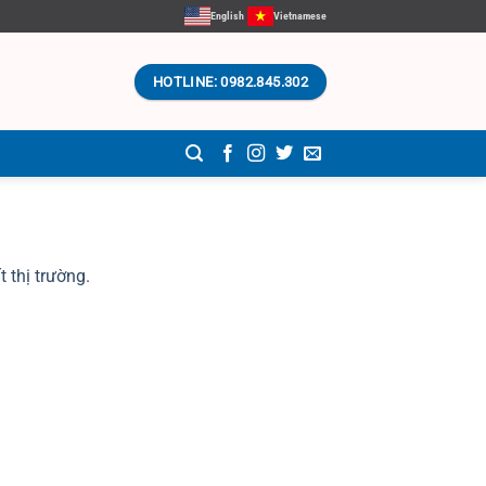
English
Vietnamese
HOTLINE: 0982.845.302
 thị trường.