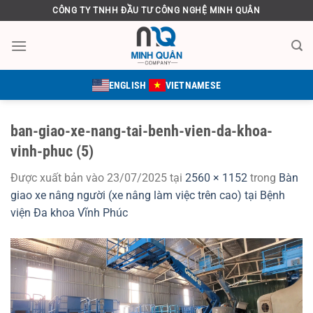
Bỏ
CÔNG TY TNHH ĐẦU TƯ CÔNG NGHỆ MINH QUÂN
qua
nội
dung
ENGLISH
VIETNAMESE
ban-giao-xe-nang-tai-benh-vien-da-khoa-
vinh-phuc (5)
Được xuất bản vào
23/07/2025
tại
2560 × 1152
trong
Bàn
giao xe nâng người (xe nâng làm việc trên cao) tại Bệnh
viện Đa khoa Vĩnh Phúc