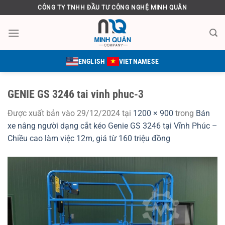
Bỏ
CÔNG TY TNHH ĐẦU TƯ CÔNG NGHỆ MINH QUÂN
qua
nội
dung
ENGLISH
VIETNAMESE
GENIE GS 3246 tai vinh phuc-3
Được xuất bản vào
29/12/2024
tại
1200 × 900
trong
Bán
xe nâng người dạng cắt kéo Genie GS 3246 tại Vĩnh Phúc –
Chiều cao làm việc 12m, giá từ 160 triệu đồng