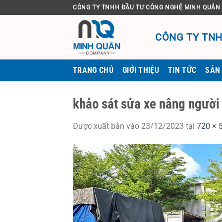
Bỏ
CÔNG TY TNHH ĐẦU TƯ CÔNG NGHỆ MINH QUÂN
qua
nội
CÔNG TY TNH
dung
TRANG CHỦ
GIỚI THIỆU
TIN TỨC
SẢN
khảo sát sửa xe nâng người
Được xuất bản vào
23/12/2023
tại
720 × 