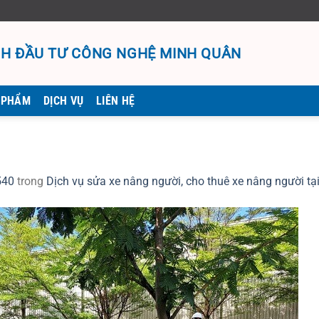
H ĐẦU TƯ CÔNG NGHỆ MINH QUÂN
 PHẨM
DỊCH VỤ
LIÊN HỆ
540
trong
Dịch vụ sửa xe nâng người, cho thuê xe nâng người tạ