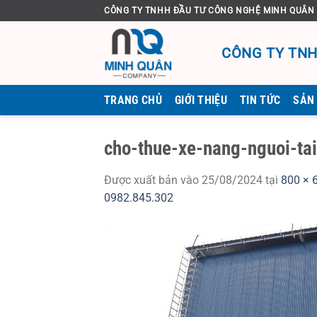
Bỏ
CÔNG TY TNHH ĐẦU TƯ CÔNG NGHỆ MINH QUÂN
qua
nội
CÔNG TY TNH
dung
TRANG CHỦ
GIỚI THIỆU
TIN TỨC
SẢN
cho-thue-xe-nang-nguoi-tai
Được xuất bản vào
25/08/2024
tại
800 × 
0982.845.302