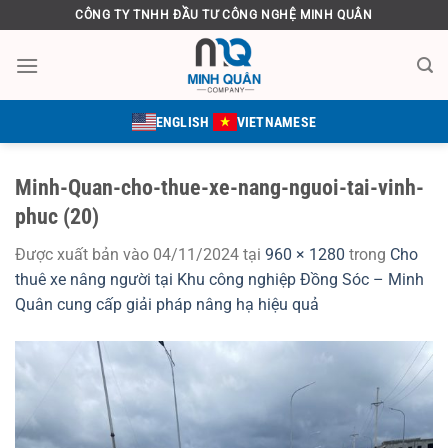
Bỏ
CÔNG TY TNHH ĐẦU TƯ CÔNG NGHỆ MINH QUÂN
qua
nội
dung
ENGLISH
VIETNAMESE
Minh-Quan-cho-thue-xe-nang-nguoi-tai-vinh-
phuc (20)
Được xuất bản vào
04/11/2024
tại
960 × 1280
trong
Cho
thuê xe nâng người tại Khu công nghiệp Đồng Sóc – Minh
Quân cung cấp giải pháp nâng hạ hiệu quả