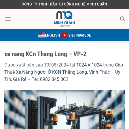
Bỏ
CÔNG TY TNHH ĐẦU TƯ CÔNG NGHỆ MINH QUÂN
qua
nội
dung
ENGLISH
VIETNAMESE
xe nang KCn Thang Long – VP-2
Được xuất bản vào
19/08/2024
tại
1024 × 1024
trong
Cho
Thuê Xe Nâng Người Ở KCN Thăng Long, Vĩnh Phúc – Uy
Tín, Giá Rẻ – Tel: 0982.845.302