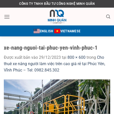
Bỏ
CÔNG TY TNHH ĐẦU TƯ CÔNG NGHỆ MINH QUÂN
qua
nội
dung
ENGLISH
VIETNAMESE
xe-nang-nguoi-tai-phuc-yen-vinh-phuc-1
Được xuất bản vào
29/12/2023
tại
800 × 600
trong
Cho
thuê xe nâng người làm việc trên cao giá rẻ tại Phúc Yên,
Vĩnh Phúc – Tel: 0982.845.302