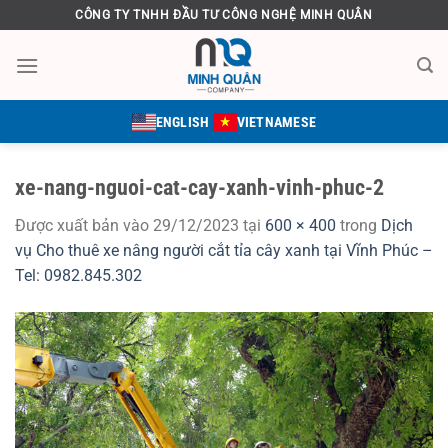
Bỏ
CÔNG TY TNHH ĐẦU TƯ CÔNG NGHỆ MINH QUÂN
qua
nội
dung
ENGLISH
VIETNAMESE
xe-nang-nguoi-cat-cay-xanh-vinh-phuc-2
Được xuất bản vào
29/12/2023
tại
600 × 400
trong
Dịch
vụ Cho thuê xe nâng người cắt tỉa cây xanh tại Vĩnh Phúc –
Tel: 0982.845.302